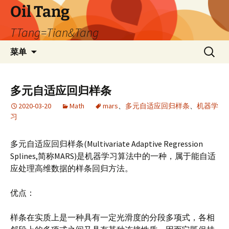
跳
Oil Tang
至
TTang=Tian&Tang
正
文
搜
菜单
索：
多元自适应回归样条
2020-03-20
Math
mars
、
多元自适应回归样条
、
机器学
习
多元自适应回归样条(Multivariate Adaptive Regression
Splines,简称MARS)是机器学习算法中的一种，属于能自适
应处理高维数据的样条回归方法。
优点：
样条在实质上是一种具有一定光滑度的分段多项式，各相