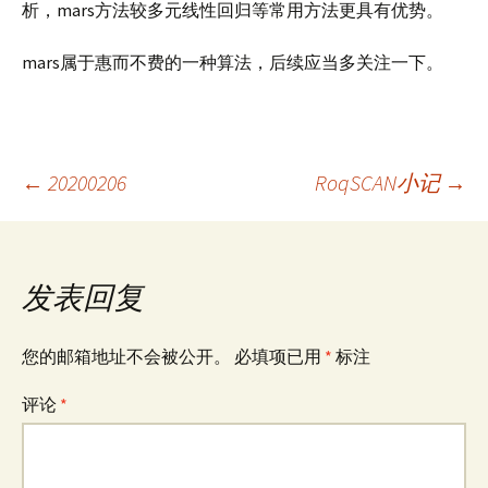
析，mars方法较多元线性回归等常用方法更具有优势。
mars属于惠而不费的一种算法，后续应当多关注一下。
文
←
20200206
RoqSCAN小记
→
章
发表回复
导
您的邮箱地址不会被公开。
必填项已用
*
标注
航
评论
*