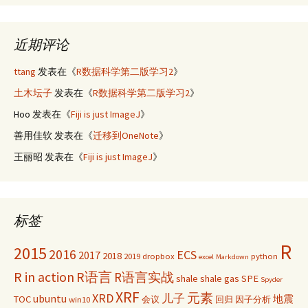
近期评论
ttang
发表在《
R数据科学第二版学习2
》
土木坛子
发表在《
R数据科学第二版学习2
》
Hoo
发表在《
Fiji is just ImageJ
》
善用佳软
发表在《
迁移到OneNote
》
王丽昭
发表在《
Fiji is just ImageJ
》
标签
R
2015
2016
ECS
2017
2018
2019
dropbox
python
excel
Markdown
R in action
R语言
R语言实战
shale
shale gas
SPE
Spyder
XRF
元素
XRD
儿子
ubuntu
TOC
地震
win10
会议
回归
因子分析