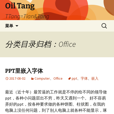
跳
Oil Tang
至
TTang=Tian&Tang
正
文
搜
菜单
索：
分类目录归档：Office
PPT里嵌入字体
2017-08-02
Computer
、
Office
ppt
、
字体
、
嵌入
最近（近十年）最苦逼的工作就是不停的给不同的领导做
ppt，各种小问题层出不穷，昨天又遇到一个。 好不容易
弄好的ppt，按各种要求做的各种饼图、柱状图，在我的
电脑上没任何问题，到了别人电脑上就各种不能显示，琢