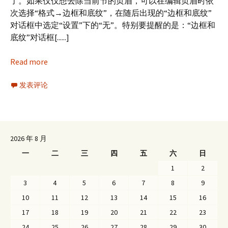
了。如果仅仅想去除当前节的页眉，可以在编辑页眉时依
次选择“格式→边框和底纹”，在随后出现的“边框和底纹”
对话框中选定“设置”下的“无”。特别要提醒的是：“边框和
底纹”对话框[......]
Read more
发表评论
2026 年 8 月
一
二
三
四
五
六
日
1
2
3
4
5
6
7
8
9
10
11
12
13
14
15
16
17
18
19
20
21
22
23
24
25
26
27
28
29
30