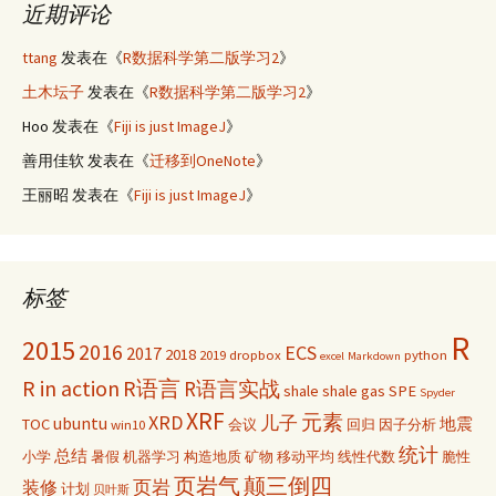
近期评论
ttang
发表在《
R数据科学第二版学习2
》
土木坛子
发表在《
R数据科学第二版学习2
》
Hoo
发表在《
Fiji is just ImageJ
》
善用佳软
发表在《
迁移到OneNote
》
王丽昭
发表在《
Fiji is just ImageJ
》
标签
R
2015
2016
ECS
2017
2018
2019
dropbox
python
excel
Markdown
R in action
R语言
R语言实战
shale
shale gas
SPE
Spyder
XRF
元素
XRD
儿子
ubuntu
TOC
地震
win10
会议
回归
因子分析
统计
总结
小学
暑假
机器学习
构造地质
矿物
移动平均
线性代数
脆性
页岩气
颠三倒四
页岩
装修
计划
贝叶斯