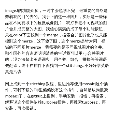
imageJ的功能众多，一时半会也学不完，最重要的当然是
奔着我的目的去的。我手上的这一堆图片，实际是一些样
品在不同视域下的显微成像图片，我打算把不同视域的图
片合并成完整的大图。我信心满满的找了每个功能按钮，
只在color下面找到一个merge，搜索合并图片似乎也只能
搜到这个merge，这下傻了眼，这个merge是针对同一视
域的不同图片merge，我需要的是不同视域图片的合并。
那个国外的咨询师明明清楚的告诉我可以用Fiji合并图片
的，没办法祭出英语词典，用合并、组合、拼接等等词语
去翻译，终于在插件下面找到一个stitching...不好好学英语
真是活该!
网上找到一个stitching教程，里边推荐使用mosaicj这个插
件，可我下载的Fiji里偏偏没有这个插件，自然是放狗搜索
mosaicj了，在github上搜到，手动安装，报错，再搜索，
解释说这个插件依赖turboreg插件，再搜索turboreg，再
安装，再次报错...