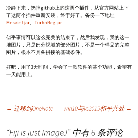
冷静下来，扔掉github上的这两个插件，从官方网站上下
了这两个插件重新安装，终于好了。备份一下地址
MosaicJ.jar
、
TurboReg.jar
.
似乎事情可以这么完美的结束了，然后我发现，我的这一
堆图片，只是部分视域的部分图片，不是一个样品的完整
图片，根本不具备拼接的基础条件。
好吧，用了3天时间，学会了一款软件的某个功能，希望有
一天能用上。
文
←
迁移到OneNote
win10与vs2015和平共处
→
章
“
Fiji is just ImageJ
” 中有 6 条评论