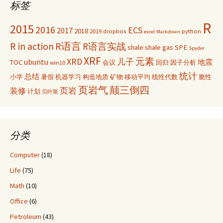
标签
R
2015
2016
ECS
2017
2018
2019
dropbox
python
excel
Markdown
R in action
R语言
R语言实战
shale
shale gas
SPE
Spyder
XRF
元素
XRD
儿子
ubuntu
TOC
地震
win10
会议
回归
因子分析
统计
总结
小学
暑假
机器学习
构造地质
矿物
移动平均
线性代数
脆性
页岩气
颠三倒四
页岩
装修
计划
贝叶斯
分类
Computer
(18)
Life
(75)
Math
(10)
Office
(6)
Petroleum
(43)