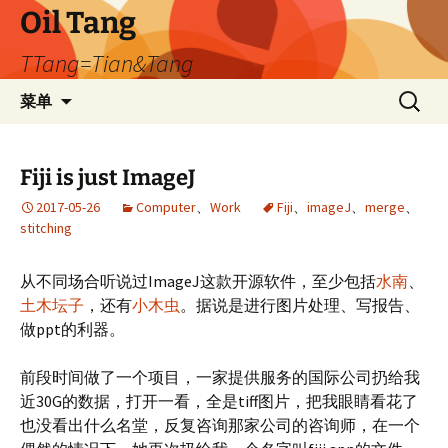
跳
Oil Tang
至
TTang=Tian&Tang
正
文
搜
菜单
索：
Fiji is just ImageJ
2017-05-26
Computer
、
Work
Fiji
、
imageJ
、
merge
、
stitching
从不同场合听说过ImageJ这款开源软件，至少包括
水南
、
土木坛子
，还有
小木虫
。据说是进行图片处理、写报告、
做ppt的利器。
前段时间做了一个项目，一家提供服务的国际公司扔给我
近30G的数据，打开一看，全是tiff图片，把我眼睛看花了
也没看出什么名堂，反复咨询那家公司的咨询师，在一个