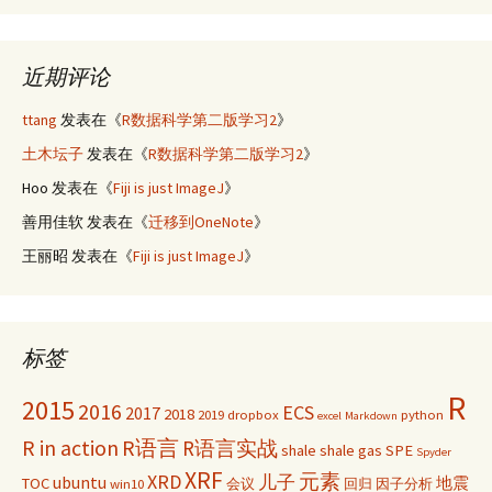
近期评论
ttang
发表在《
R数据科学第二版学习2
》
土木坛子
发表在《
R数据科学第二版学习2
》
Hoo
发表在《
Fiji is just ImageJ
》
善用佳软
发表在《
迁移到OneNote
》
王丽昭
发表在《
Fiji is just ImageJ
》
标签
R
2015
2016
ECS
2017
2018
2019
dropbox
python
excel
Markdown
R in action
R语言
R语言实战
shale
shale gas
SPE
Spyder
XRF
元素
XRD
儿子
ubuntu
TOC
地震
win10
会议
回归
因子分析