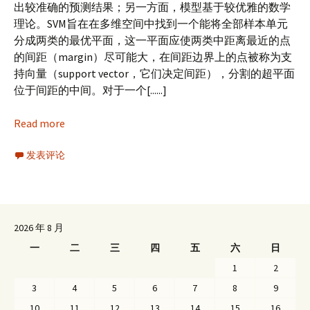
出较准确的预测结果；另一方面，模型基于较优雅的数学
理论。SVM旨在在多维空间中找到一个能将全部样本单元
分成两类的最优平面，这一平面应使两类中距离最近的点
的间距（margin）尽可能大，在间距边界上的点被称为支
持向量（support vector，它们决定间距），分割的超平面
位于间距的中间。对于一个[......]
Read more
发表评论
2026 年 8 月
一
二
三
四
五
六
日
1
2
3
4
5
6
7
8
9
10
11
12
13
14
15
16