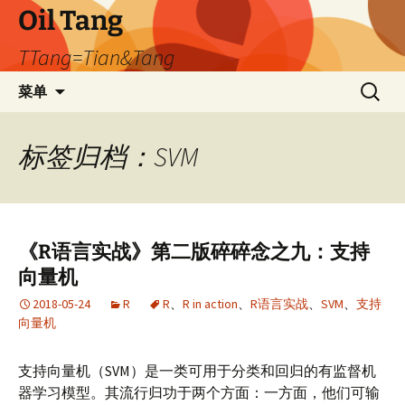
跳
Oil Tang
至
TTang=Tian&Tang
正
文
搜
菜单
索：
标签归档：SVM
《R语言实战》第二版碎碎念之九：支持
向量机
2018-05-24
R
R
、
R in action
、
R语言实战
、
SVM
、
支持
向量机
支持向量机（SVM）是一类可用于分类和回归的有监督机
器学习模型。其流行归功于两个方面：一方面，他们可输