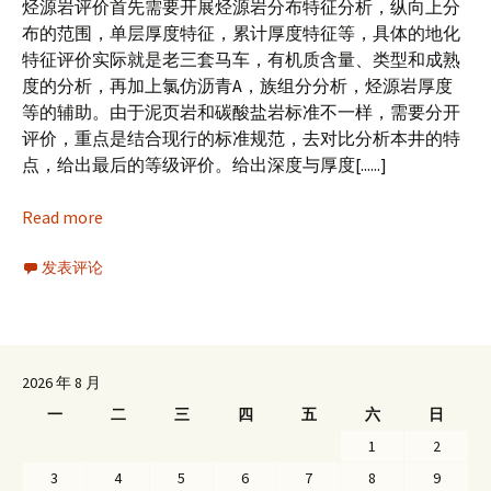
烃源岩评价首先需要开展烃源岩分布特征分析，纵向上分
布的范围，单层厚度特征，累计厚度特征等，具体的地化
特征评价实际就是老三套马车，有机质含量、类型和成熟
度的分析，再加上氯仿沥青A，族组分分析，烃源岩厚度
等的辅助。由于泥页岩和碳酸盐岩标准不一样，需要分开
评价，重点是结合现行的标准规范，去对比分析本井的特
点，给出最后的等级评价。给出深度与厚度[......]
Read more
发表评论
2026 年 8 月
一
二
三
四
五
六
日
1
2
3
4
5
6
7
8
9