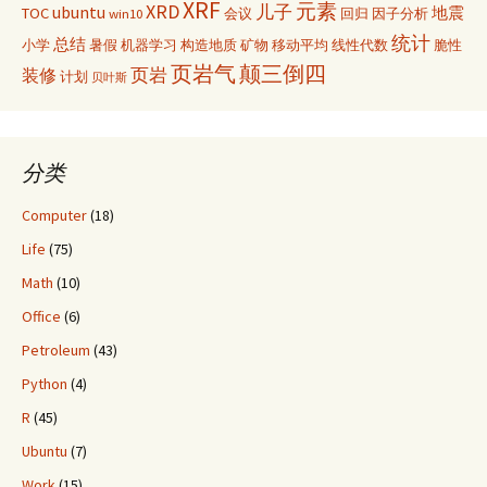
XRF
元素
XRD
儿子
ubuntu
TOC
地震
win10
会议
回归
因子分析
统计
总结
小学
暑假
机器学习
构造地质
矿物
移动平均
线性代数
脆性
页岩气
颠三倒四
页岩
装修
计划
贝叶斯
分类
Computer
(18)
Life
(75)
Math
(10)
Office
(6)
Petroleum
(43)
Python
(4)
R
(45)
Ubuntu
(7)
Work
(15)