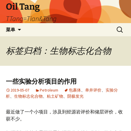
跳
Oil Tang
至
TTang=Tian&Tang
正
文
搜
菜单
索：
标签归档：生物标志化合物
一些实验分析项目的作用
2019-05-07
Petroleum
包裹体
、
单井评价
、
实验分
析
、
生物标志化合物
、
粘土矿物
、
阴极发光
最近做了一个小项目，涉及到烃源岩评价和储层评价，收
获不少。