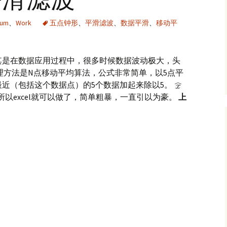
eum
、
Work
五点钟形
、
平滑滤波
、
数据平滑
、
移动平
其是在数据应用过程中，很多时候数据波动极大，头
理方法是N点移动平均算法，公式非常简单，以5点平
近（包括这个数据点）的5个数据加起来除以5。
+x[i+2])/5 所以excel就可以做了，简单粗暴，一直引以为豪。
上