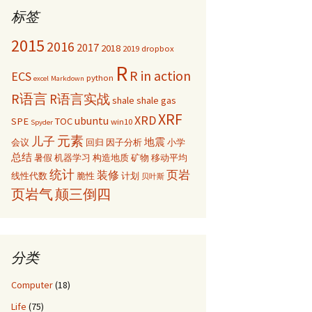
标签
2015
2016
2017
2018
2019
dropbox
R
R in action
ECS
python
excel
Markdown
R语言
R语言实战
shale
shale gas
XRF
XRD
ubuntu
SPE
TOC
win10
Spyder
元素
儿子
地震
会议
回归
因子分析
小学
总结
暑假
机器学习
构造地质
矿物
移动平均
统计
页岩
装修
线性代数
脆性
计划
贝叶斯
页岩气
颠三倒四
分类
Computer
(18)
Life
(75)