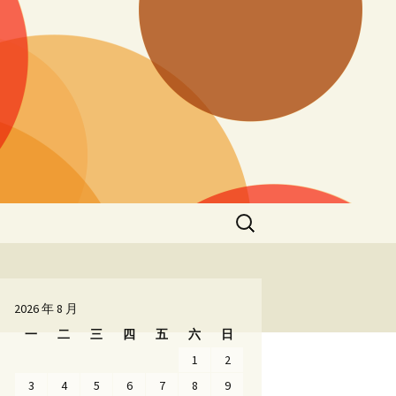
搜
索：
2026 年 8 月
一
二
三
四
五
六
日
1
2
3
4
5
6
7
8
9