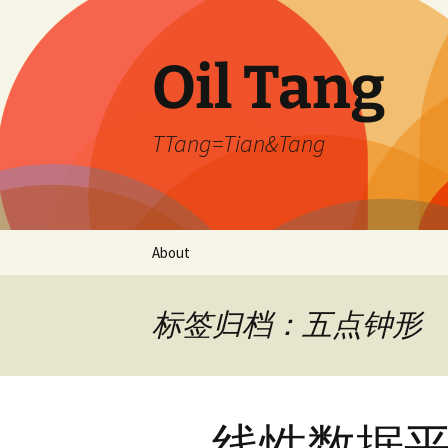
跳
至
正
Oil Tang
文
TTang=Tian&Tang
About
标签归档：五点钟形
线性数据